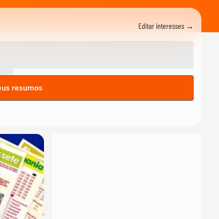
Editar interesses →
eus resumos