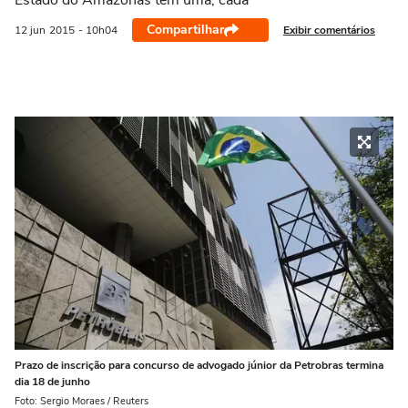
Estado do Amazonas têm uma, cada
Compartilhar
Exibir comentários
12 jun
2015
- 10h04
Prazo de inscrição para concurso de advogado júnior da Petrobras termina
dia 18 de junho
Foto: Sergio Moraes / Reuters