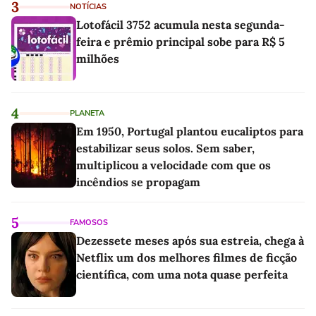
3
NOTÍCIAS
Lotofácil 3752 acumula nesta segunda-
feira e prêmio principal sobe para R$ 5
milhões
4
PLANETA
Em 1950, Portugal plantou eucaliptos para
estabilizar seus solos. Sem saber,
multiplicou a velocidade com que os
incêndios se propagam
5
FAMOSOS
Dezessete meses após sua estreia, chega à
Netflix um dos melhores filmes de ficção
científica, com uma nota quase perfeita