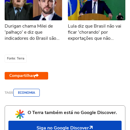
Durigan chama Milei de
Lula diz que Brasil não vai
'palhaço' e diz que
ficar 'chorando' por
indicadores do Brasil são
exportações que não
melhores que os da
ocorrerão por tarifaço dos
Argentina
EUA
Fonte: Terra
Compartilhar
TAGS
ECONOMIA
O Terra também está no Google Discover.
Siga no Google Discover