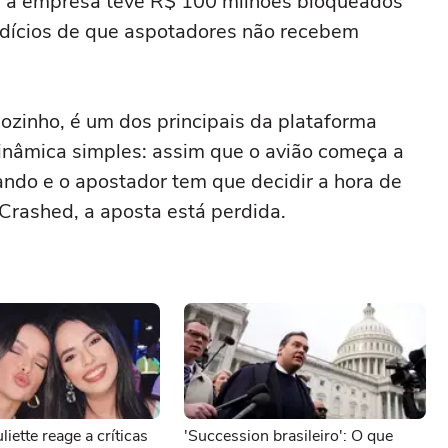
, a empresa teve R$ 100 milhões bloqueados
indícios de que aspotadores não recebem
ozinho, é um dos principais da plataforma
inâmica simples: assim que o avião começa a
ando e o apostador tem que decidir a hora de
a Crashed, a aposta está perdida.
iette reage a críticas
'Succession brasileiro': O que