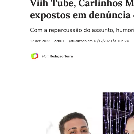
Viih Tube, Carlinhos M
expostos em denúncia 
Com a repercussão do assunto, humori
17 dez
2023
- 22h01
(atualizado em 18/12/2023 às 10h58)
Por:
Redação Terra