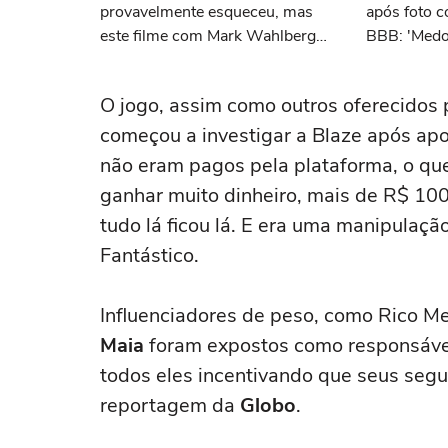
provavelmente esqueceu, mas
após foto 
este filme com Mark Wahlberg
BBB: 'Medo
tem uma das cenas mais
impressionantes da década
O jogo, assim como outros oferecidos pel
começou a investigar a Blaze após ap
não eram pagos pela plataforma, o que 
ganhar muito dinheiro, mais de R$ 100 
tudo lá ficou lá. E era uma manipulaçã
Fantástico.
Influenciadores de peso, como Rico M
Maia
foram expostos como responsávei
todos eles incentivando que seus segu
reportagem da
Globo
.