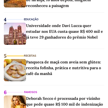
reconheceu a paisagem
4
EDUCAÇÃO
Universidade onde Davi Lucca quer
estudar nos EUA custa quase R$ 400 mil e
já teve 29 ganhadores do prêmio Nobel
5
RECEITAS
Panqueca de maçã com aveia sem glúten:
receita fofinha, prática e nutritiva para o
café da manhã
6
FAMOSOS
Deborah Secco é processada por vizinho
que pede quase R$ 100 mil de indenização