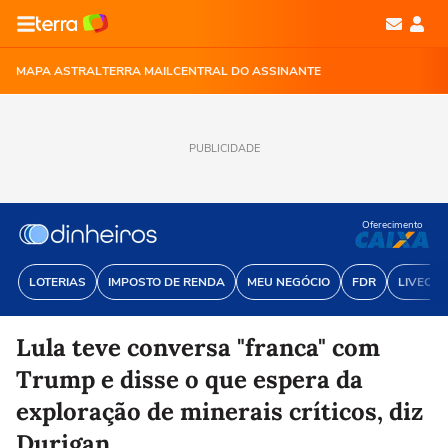
MAPA ASTRAL
TERRA MAIL
CENTRAL DO ASSINANTE
PUBLICIDADE
Oferecimento
LOTERIAS
IMPOSTO DE RENDA
MEU NEGÓCIO
FDR
LIVECOI
Lula teve conversa "franca" com
Trump e disse o que espera da
exploração de minerais críticos, diz
Durigan