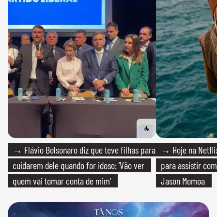
→ Flávio Bolsonaro diz que teve filhas para
→ Hoje na Netflix
cuidarem dele quando for idoso: 'Vão ver
para assistir com
quem vai tomar conta de mim'
Jason Momoa