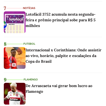
as melhores'
7
NOTÍCIAS
Lotofácil 3752 acumula nesta segunda-
feira e prêmio principal sobe para R$ 5
milhões
8
FUTEBOL
Internacional x Corinthians: Onde assistir
ao vivo, horário, palpite e escalações da
Copa do Brasil
9
FLAMENGO
De Arrascaeta vai gerar bom lucro ao
Flamengo