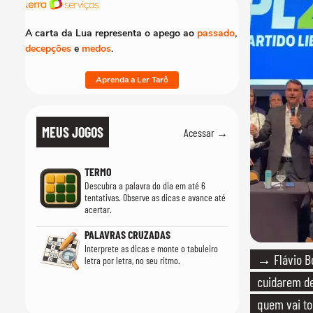
A carta da Lua representa o apego ao
passado
,
decepções
e
medos
.
Aprenda a Ler Tarô
MEUS JOGOS
Acessar →
TERMO
Descubra a palavra do dia em até 6
tentativas. Observe as dicas e avance até
acertar.
PALAVRAS CRUZADAS
Interprete as dicas e monte o tabuleiro
→ Flávio Bo
letra por letra, no seu ritmo.
cuidarem de
quem vai to