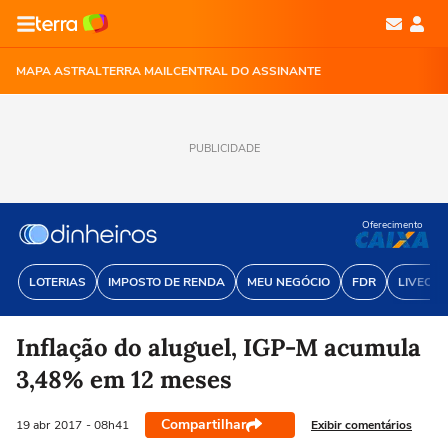
MAPA ASTRAL
TERRA MAIL
CENTRAL DO ASSINANTE
PUBLICIDADE
Oferecimento
LOTERIAS
IMPOSTO DE RENDA
MEU NEGÓCIO
FDR
LIVECOI
Inflação do aluguel, IGP-M acumula
3,48% em 12 meses
Compartilhar
Exibir comentários
19 abr
2017
- 08h41