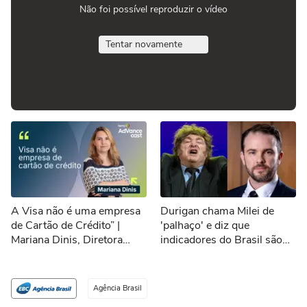
Não foi possível reproduzir o vídeo
Tentar novamente
A Visa não é uma empresa
Durigan chama Milei de
de Cartão de Crédito” |
'palhaço' e diz que
Mariana Dinis, Diretora
indicadores do Brasil são
Executiva de Marketing da
melhores que os da
Visa do Brasil
Argentina
Agência Brasil