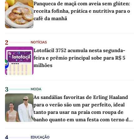
Panqueca de maçã com aveia sem glúten:
receita fofinha, prática e nutritiva para o
café da manhã
2
NOTÍCIAS
Lotofácil 3752 acumula nesta segunda-
feira e prêmio principal sobe para R$ 5
milhões
3
MODA
As sandálias favoritas de Erling Haaland
para o verão são um par perfeito, ideal
tanto para usar na praia com roupa de
banho quanto em uma festa com terno de
linho
4
EDUCAÇÃO