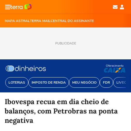
MAPA ASTRAL
TERRA MAIL
CENTRAL DO ASSINANTE
PUBLICIDADE
Oferecimento
LOTERIAS
IMPOSTO DE RENDA
MEU NEGÓCIO
FDR
LIVECOI
Ibovespa recua em dia cheio de
balanços, com Petrobras na ponta
negativa