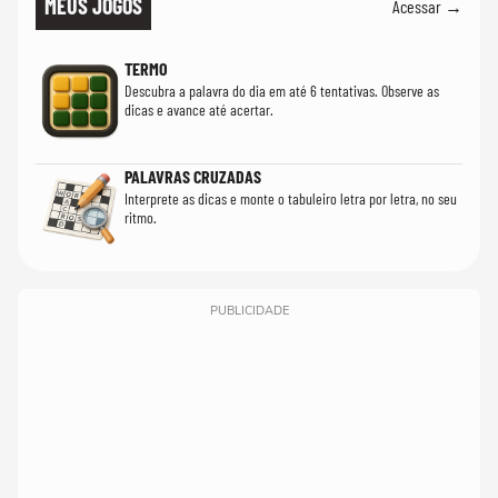
MEUS JOGOS
Acessar →
TERMO
Descubra a palavra do dia em até 6 tentativas. Observe as
dicas e avance até acertar.
PALAVRAS CRUZADAS
Interprete as dicas e monte o tabuleiro letra por letra, no seu
ritmo.
PUBLICIDADE