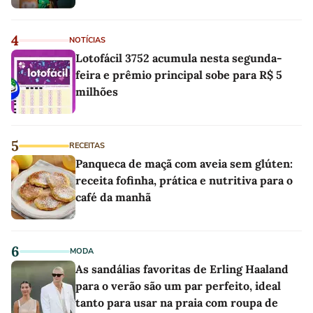
4
NOTÍCIAS
Lotofácil 3752 acumula nesta segunda-
feira e prêmio principal sobe para R$ 5
milhões
5
RECEITAS
Panqueca de maçã com aveia sem glúten:
receita fofinha, prática e nutritiva para o
café da manhã
6
MODA
As sandálias favoritas de Erling Haaland
para o verão são um par perfeito, ideal
tanto para usar na praia com roupa de