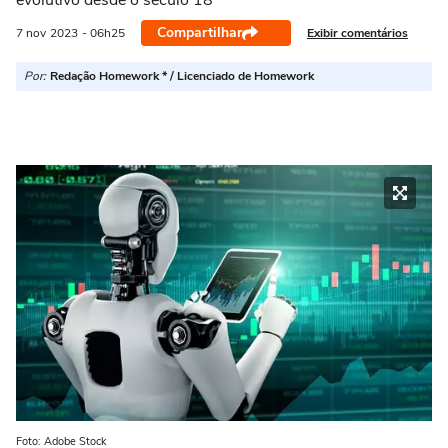
evolutivo desde o século 18
Compartilhar
Exibir comentários
7 nov
2023
- 06h25
Por:
Redação Homework * / Licenciado de Homework
Foto: Adobe Stock