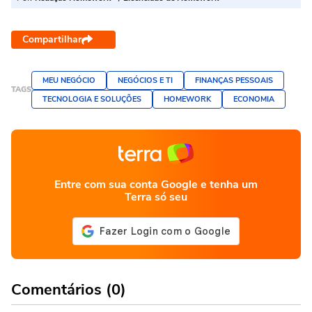
Compartilhar
MEU NEGÓCIO
NEGÓCIOS E TI
FINANÇAS PESSOAIS
TAGS
TECNOLOGIA E SOLUÇÕES
HOMEWORK
ECONOMIA
Entre com sua conta Google e tenha um
Terra só seu
Comentários (0)