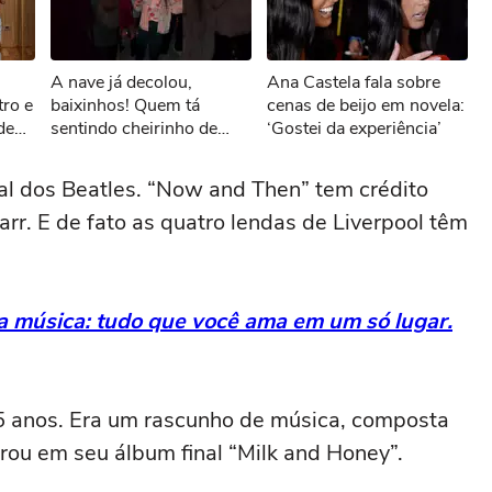
sível reproduzir o vídeo
A nave já decolou,
Ana Castela fala sobre
ar novamente
ro e
baixinhos! Quem tá
cenas de beijo em novela:
de
sentindo cheirinho de
‘Gostei da experiência’
nostalgia no ar?
#Sonoranapista
nal dos Beatles. “Now and Then” tem crédito
rr. E de fato as quatro lendas de Liverpool têm
da música: tudo que você ama em um só lugar.
45 anos. Era um rascunho de música, composta
rou em seu álbum final “Milk and Honey”.