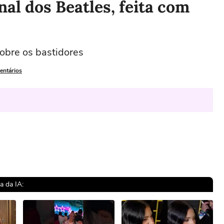
nal dos Beatles, feita com
obre os bastidores
entários
a da IA: