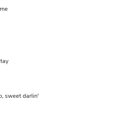
o me
stay
, sweet darlin'