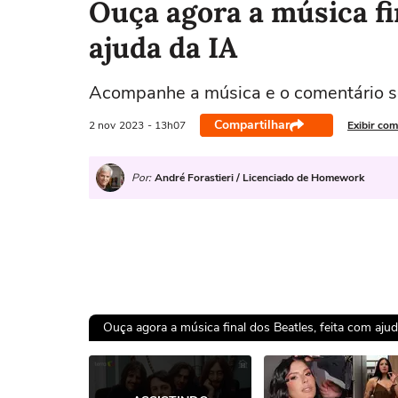
Ouça agora a música fi
ajuda da IA
Acompanhe a música e o comentário s
Compartilhar
2 nov
2023
- 13h07
Exibir com
Por:
André Forastieri / Licenciado de Homework
Ouça agora a música final dos Beatles, feita com ajud
Ops!