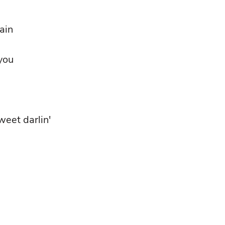
ain
 you
weet darlin'