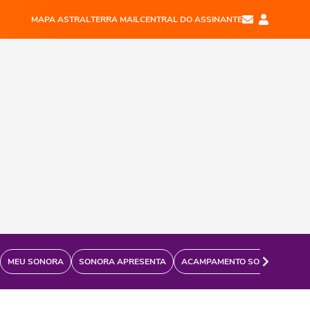
MAPA ASTRAL
TERRA MAIL
CENTRAL DO ASSINANTE
MEU SONORA
SONORA APRESENTA
ACAMPAMENTO SONORA
FÃ