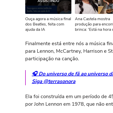
ASSISTINDO
Não foi pos
Ouça agora a música final
Ana Castela mostra
Tent
dos Beatles, feita com
produção para encont
ajuda da IA
brinca: 'Está na hora 
um date'
Finalmente está entre nós a música fi
para Lennon, McCartney, Harrison e Sta
participação na canção.
🎧 Do universo de fã ao universo 
Siga @terrasonora
Ela foi construída em um período de 
por John Lennon em 1978, que não ent