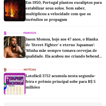
Em 1950, Portugal plantou eucaliptos para
estabilizar seus solos. Sem saber,
multiplicou a velocidade com que os
incêndios se propagam
8
FAMOSOS
Jason Momoa, hoje aos 47 anos, o Blanka
de 'Street Fighter' e eterno 'Aquaman':
'Minha mãe sempre tomava cervejas de
qualidade. Ela acabou me criando bebendo
as melhores'
9
NOTÍCIAS
Lotofácil 3752 acumula nesta segunda-
feira e prêmio principal sobe para R$ 5
milhões