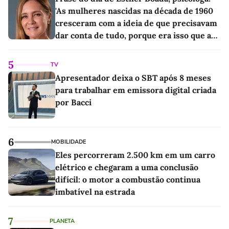
'As mulheres nascidas na década de 1960
cresceram com a ideia de que precisavam
dar conta de tudo, porque era isso que a
sociedade exigia'
5
TV
Apresentador deixa o SBT após 8 meses
para trabalhar em emissora digital criada
por Bacci
6
MOBILIDADE
Eles percorreram 2.500 km em um carro
elétrico e chegaram a uma conclusão
difícil: o motor a combustão continua
imbatível na estrada
7
PLANETA