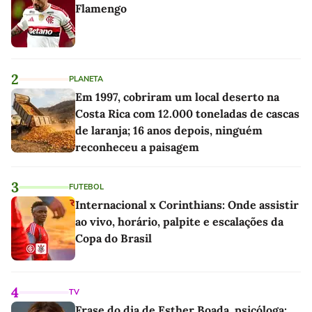
Flamengo
2
PLANETA
Em 1997, cobriram um local deserto na
Costa Rica com 12.000 toneladas de cascas
de laranja; 16 anos depois, ninguém
reconheceu a paisagem
3
FUTEBOL
Internacional x Corinthians: Onde assistir
ao vivo, horário, palpite e escalações da
Copa do Brasil
4
TV
Frase do dia de Esther Boada, psicóloga: