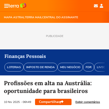
MAPA ASTRAL
TERRA MAIL
CENTRAL DO ASSINANTE
PUBLICIDADE
Finanças Pessoais
LOTERIAS
IMPOSTO DE RENDA
MEU NEGÓCIO
FDR
LIVECOI
Profissões em alta na Austrália:
oportunidade para brasileiros
Compartilhar
Exibir comentários
10 fev
2025
- 06h49