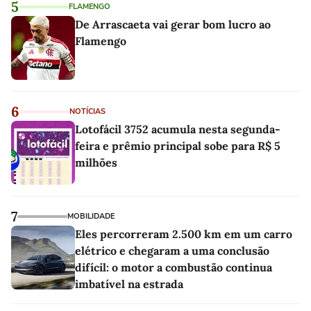
5
FLAMENGO
De Arrascaeta vai gerar bom lucro ao
Flamengo
6
NOTÍCIAS
Lotofácil 3752 acumula nesta segunda-
feira e prêmio principal sobe para R$ 5
milhões
7
MOBILIDADE
Eles percorreram 2.500 km em um carro
elétrico e chegaram a uma conclusão
difícil: o motor a combustão continua
imbatível na estrada