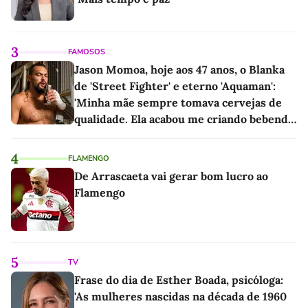
3
FAMOSOS
Jason Momoa, hoje aos 47 anos, o Blanka
de 'Street Fighter' e eterno 'Aquaman':
'Minha mãe sempre tomava cervejas de
qualidade. Ela acabou me criando bebendo
as melhores'
4
FLAMENGO
De Arrascaeta vai gerar bom lucro ao
Flamengo
5
TV
Frase do dia de Esther Boada, psicóloga:
'As mulheres nascidas na década de 1960