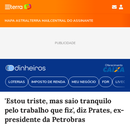
MAPA ASTRAL
TERRA MAIL
CENTRAL DO ASSINANTE
PUBLICIDADE
Oferecimento
LOTERIAS
IMPOSTO DE RENDA
MEU NEGÓCIO
FDR
LIVECOI
'Estou triste, mas saio tranquilo
pelo trabalho que fiz', diz Prates, ex-
presidente da Petrobras