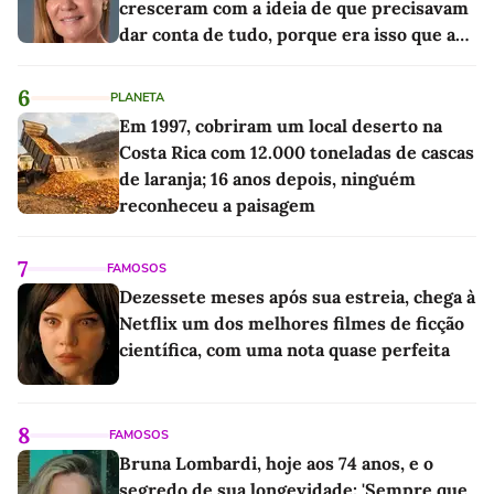
cresceram com a ideia de que precisavam
dar conta de tudo, porque era isso que a
sociedade exigia'
6
PLANETA
Em 1997, cobriram um local deserto na
Costa Rica com 12.000 toneladas de cascas
de laranja; 16 anos depois, ninguém
reconheceu a paisagem
7
FAMOSOS
Dezessete meses após sua estreia, chega à
Netflix um dos melhores filmes de ficção
científica, com uma nota quase perfeita
8
FAMOSOS
Bruna Lombardi, hoje aos 74 anos, e o
segredo de sua longevidade: 'Sempre que