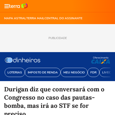
MAPA ASTRAL
TERRA MAIL
CENTRAL DO ASSINANTE
PUBLICIDADE
Oferecimento
LOTERIAS
IMPOSTO DE RENDA
MEU NEGÓCIO
FDR
LIVECOI
Durigan diz que conversará com o
Congresso no caso das pautas-
bomba, mas irá ao STF se for
preciso