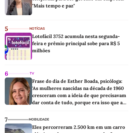
"Mais tempo e paz"
5
NOTÍCIAS
Lotofácil 3752 acumula nesta segunda-
feira e prêmio principal sobe para R$ 5
milhões
6
TV
Frase do dia de Esther Boada, psicóloga:
'As mulheres nascidas na década de 1960
cresceram com a ideia de que precisavam
dar conta de tudo, porque era isso que a
sociedade exigia'
7
MOBILIDADE
Eles percorreram 2.500 km em um carro