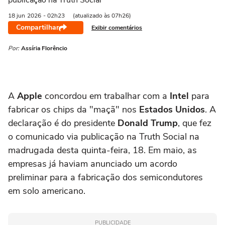
publicação na Truth Social
18 jun
2026
- 02h23
(atualizado às 07h26)
Compartilhar
Exibir comentários
Por:
Assíria Florêncio
A
Apple
concordou em trabalhar com a
Intel
para
fabricar os chips da "maçã" nos
Estados Unidos
. A
declaração é do presidente
Donald Trump
, que fez
o comunicado via publicação na Truth Social na
madrugada desta quinta-feira, 18. Em maio, as
empresas já haviam anunciado um acordo
preliminar para a fabricação dos semicondutores
em solo americano.
PUBLICIDADE