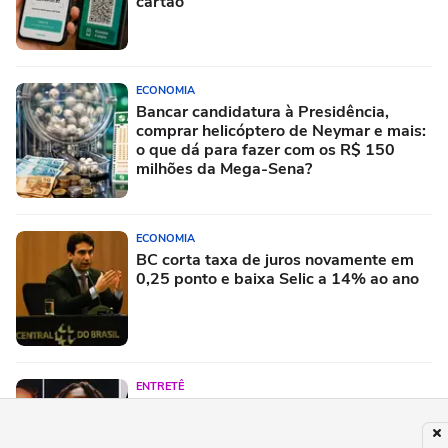
cartão
ECONOMIA
Bancar candidatura à Presidência,
comprar helicóptero de Neymar e mais:
o que dá para fazer com os R$ 150
milhões da Mega-Sena?
ECONOMIA
BC corta taxa de juros novamente em
0,25 ponto e baixa Selic a 14% ao ano
ENTRETÊ
Festival Timbre 2026 reúne BK’,
AJULLIACOSTA e NandaTsunami em
encontro de diferentes gerações do rap