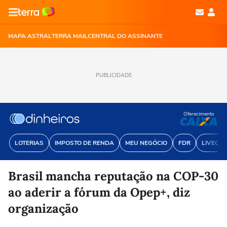
MAPA ASTRAL
TERRA MAIL
CENTRAL DO ASSINANTE
PUBLICIDADE
Oferecimento
LOTERIAS
IMPOSTO DE RENDA
MEU NEGÓCIO
FDR
LIVECOI
Brasil mancha reputação na COP-30
ao aderir a fórum da Opep+, diz
organização