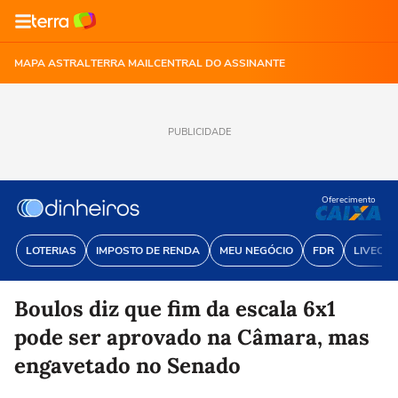
MAPA ASTRAL
TERRA MAIL
CENTRAL DO ASSINANTE
PUBLICIDADE
Oferecimento
LOTERIAS
IMPOSTO DE RENDA
MEU NEGÓCIO
FDR
LIVECOI
Boulos diz que fim da escala 6x1
pode ser aprovado na Câmara, mas
engavetado no Senado