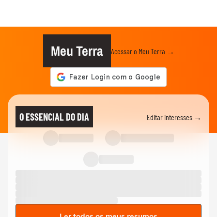
Meu Terra
Acessar o Meu Terra →
O ESSENCIAL DO DIA
Editar interesses →
Ler todos os meus resumos