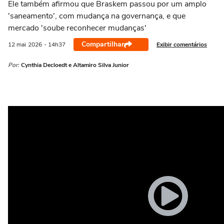
Ele também afirmou que Braskem passou por um amplo
'saneamento', com mudança na governança, e que
mercado 'soube reconhecer mudanças'
Compartilhar
Exibir comentários
12 mai
2026
- 14h37
Por:
Cynthia Decloedt e Altamiro Silva Junior