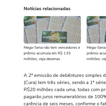
Notícias relacionadas
Mega-Sena não tem vencedores e
Mega-Sena 
prêmio acumula em R$ 135
prêmio ac
milhões; veja dezenas
milhões; ve
A 2ª emissão de debêntures simples do
(Cura) tem três ‌séries, sendo a 1ª séri
R$20 milhões cada uma, todas com pra
pagarão juros remuneratórios de 100%
carência ‌de seis meses, ⁠conforme ⁠o f