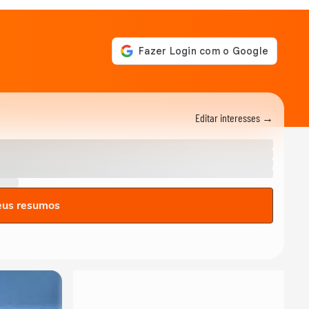
Editar interesses →
eus resumos