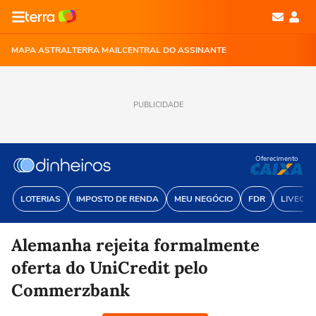
MAPA ASTRAL
TERRA MAIL
CENTRAL DO ASSINANTE
PUBLICIDADE
Oferecimento
LOTERIAS
IMPOSTO DE RENDA
MEU NEGÓCIO
FDR
LIVECOI
Alemanha rejeita formalmente
oferta do UniCredit pelo
Commerzbank