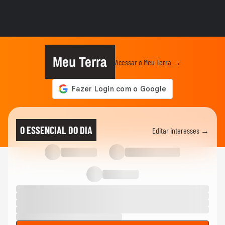
Marquito se emociona ao falar sobre
recuperação após acidente de moto
ENTRETÊ
Veja bastidores da última aparição de
Benedito Ruy Barbosa na TV
Meu Terra
Acessar o Meu Terra →
ENTRETÊ
Repórter do 'Mais Você' mostra antes e
depois de perder 70 kg:...
ENTRETÊ
Morre Benedito Ruy Barbosa, autor de
O ESSENCIAL DO DIA
Editar interesses →
sucessos como ‘Pantanal’ e 'O...
COPA DO MUNDO DA FIFA 2026
Bíblia, bandejão e cuidado com a roupa:
Felipe Melo mostra...