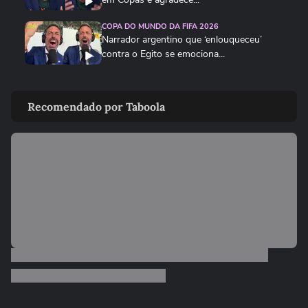
COPA DO MUNDO DA FIFA 2026
Narrador argentino que ‘enlouqueceu’
contra o Egito se emociona...
COPA DO MUNDO DA FIFA 2026
Galvão Bueno mostra encontro com
Recomendado por Taboola
Casimiro antes de Argentina x...
ENTRETÊ
César Tralli se declara após viagem de
Ticiane Pinheiro e Rafa...
COPA DO MUNDO DA FIFA 2026
Denilson Show pede que jogadores da
Seleção ‘metam a cara’ e...
FAMOSOS
Morre Rui Rezende, ator de ‘Roque
Santeiro', aos 88 anos
FAMOSOS