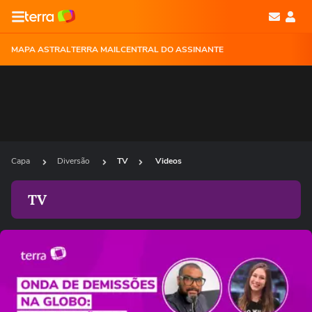
MAPA ASTRAL
TERRA MAIL
CENTRAL DO ASSINANTE
Capa
Diversão
TV
Videos
TV
Ops!
Não foi possível reproduzir o vídeo