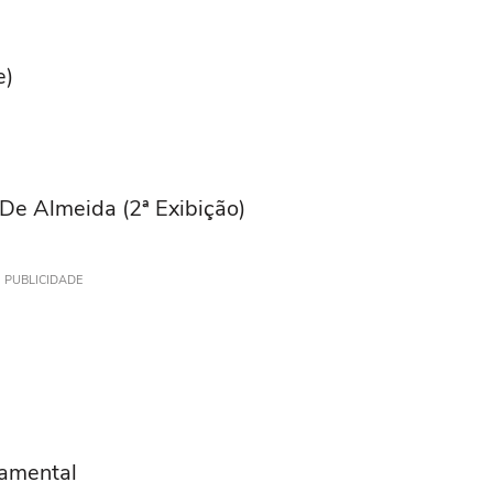
)
e)
 De Almeida (2ª Exibição)
PUBLICIDADE
damental