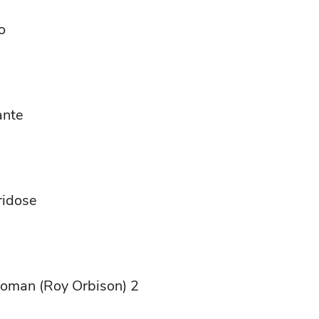
o
ante
ridose
Woman (Roy Orbison) 2