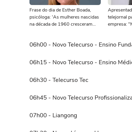
Frase do dia de Esther Boada,
Apresentad
psicóloga: 'As mulheres nascidas
telejornal 
na década de 1960 cresceram
empresa: "
com a ideia de que precisavam
dar conta de tudo, porque era isso
06h00 - Novo Telecurso - Ensino Fun
que a sociedade exigia'
06h15 - Novo Telecurso - Ensino Médi
06h30 - Telecurso Tec
06h45 - Novo Telecurso Profissionaliz
07h00 - Liangong