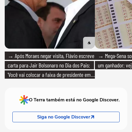
→ Após Moraes negar visita, Flávio escreve
→ Mega-Sena sort
carta para Jair Bolsonaro no Dia dos Pais:
um ganhador; vej
'Você vai colocar a faixa de presidente em
mim'
O Terra também está no Google Discover.
Siga no Google Discover