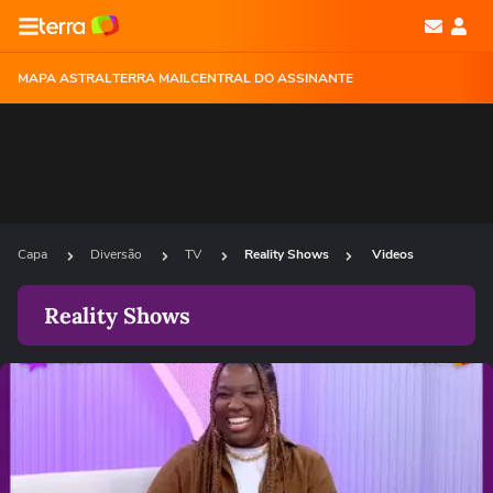
MAPA ASTRAL
TERRA MAIL
CENTRAL DO ASSINANTE
Capa
Diversão
TV
Reality Shows
Videos
Reality Shows
Ops!
Não foi possível reproduzir o vídeo