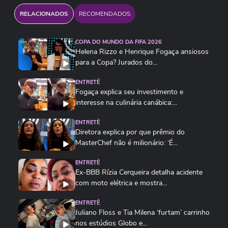
RELACIONADOS
RECOMENDADOS
COPA DO MUNDO DA FIFA 2026
Helena Rizzo e Henrique Fogaça ansiosos
para a Copa? Jurados do...
ENTRETÊ
Fogaça explica seu investimento e
interesse na culinária canábica:...
ENTRETÊ
Diretora explica por que prêmio do
MasterChef não é milionário: ‘É...
ENTRETÊ
Ex-BBB Rízia Cerqueira detalha acidente
com moto elétrica e mostra...
ENTRETÊ
Juliano Floss e Tia Milena ‘furtam’ carrinho
nos estúdios Globo e...