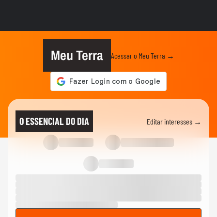
Marina Sena após final do BBB 26
REALITY SHOWS
Ana Paula Renault grava 1º vídeo após
vencer o BBB 26: ‘Bem passada’
Meu Terra
Acessar o Meu Terra →
REALITY SHOWS
Ana Paula Renault vence o BBB 26; veja
discurso de Tadeu Schmidt:...
REALITY SHOWS
Relembre vídeo gravado pelo pai de Ana
O ESSENCIAL DO DIA
Editar interesses →
Paula durante confinamento...
REALITY SHOWS
Quem era Gerardo Renault, pai de Ana
Paula, que faleceu aos 96 anos