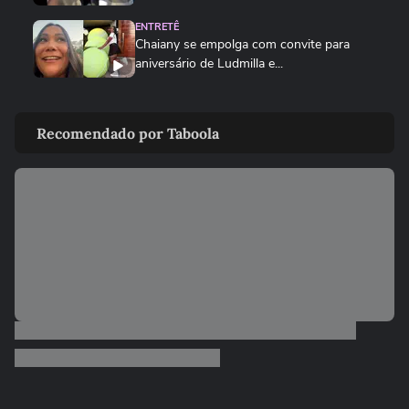
ENTRETÊ
Chaiany se empolga com convite para
aniversário de Ludmilla e...
REALITY SHOWS
Ana Paula Renault reencontra Milena e
Recomendado por Taboola
Juliano para noite de...
ENTRETÊ
Tadeu Schmidt desabafa sobre cansaço
após fim do BBB 26: 'Acabou a...
REALITY SHOWS
Após Globo ser notificada pelo MP,
Boninho diz que a 'Casa do...
REALITY SHOWS
Ex-BBBs Marciele e Gabi reencontram
Dummy 'gigante' sem fantasia e...
ENTRETÊ
Juliano Floss mostra reencontro com