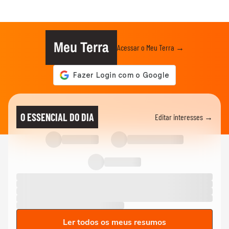
Meu Terra
Acessar o Meu Terra →
O ESSENCIAL DO DIA
Editar interesses →
Ler todos os meus resumos