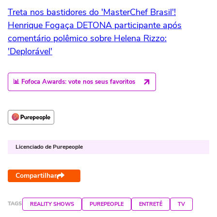
Treta nos bastidores do 'MasterChef Brasil'!
Henrique Fogaça DETONA participante após
comentário polêmico sobre Helena Rizzo:
'Deplorável'
📊 Fofoca Awards: vote nos seus favoritos
Licenciado de Purepeople
Compartilhar
TAGS
REALITY SHOWS
PUREPEOPLE
ENTRETÊ
TV