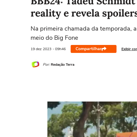
BBB24: Tadeu Schmidt c
reality e revela spoiler
Na primeira chamada da temporada, ap
meio do Big Fone
Compartilhar
19 dez
2023
- 09h46
Exibir co
Por:
Redação Terra