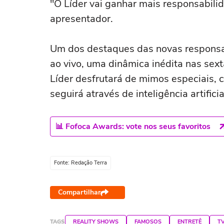
"O Líder vai ganhar mais responsabilid
apresentador.
Um dos destaques das novas responsab
ao vivo, uma dinâmica inédita nas sexta
Líder desfrutará de mimos especiais,
seguirá através de inteligência artific
📊 Fofoca Awards: vote nos seus favoritos
Fonte: Redação Terra
Compartilhar
TAGS
REALITY SHOWS
FAMOSOS
ENTRETÊ
T