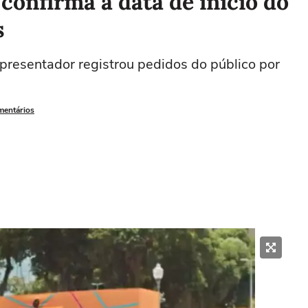
onfirma a data de início do
s
resentador registrou pedidos do público por
mentários