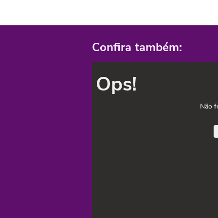
Confira também:
Ops!
Não f