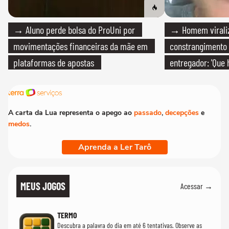
→ Aluno perde bolsa do ProUni por
→ Homem viraliz
movimentações financeiras da mãe em
constrangimento
plataformas de apostas
entregador: 'Que 
A carta da Lua representa o apego ao
passado
,
decepções
e
medos
.
Aprenda a Ler Tarô
MEUS JOGOS
Acessar →
TERMO
Descubra a palavra do dia em até 6 tentativas. Observe as