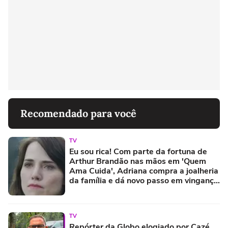
Recomendado para você
TV
Eu sou rica! Com parte da fortuna de
Arthur Brandão nas mãos em 'Quem
Ama Cuida', Adriana compra a joalheria
da família e dá novo passo em vingança
com ajuda de Iuri
TV
Repórter da Globo elogiado por Cazé