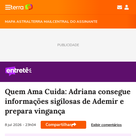
MAPA ASTRAL
TERRA MAIL
CENTRAL DO ASSINANTE
PUBLICIDADE
Quem Ama Cuida: Adriana consegue
informações sigilosas de Ademir e
prepara vingança
Compartilhar
Exibir comentários
8 jul
2026
- 23h04