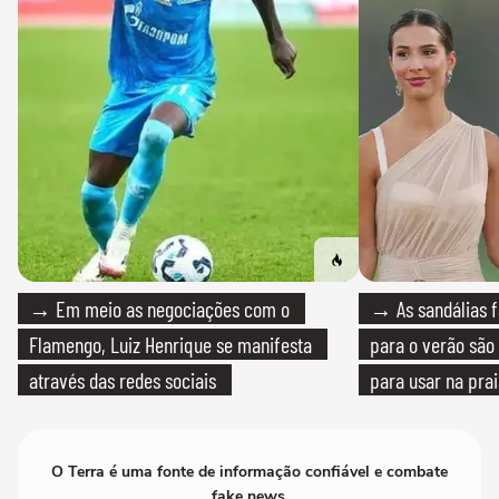
→ Em meio as negociações com o
→ As sandálias f
Flamengo, Luiz Henrique se manifesta
para o verão são 
através das redes sociais
para usar na pra
quanto em uma fe
O Terra é uma fonte de informação confiável e combate
fake news.