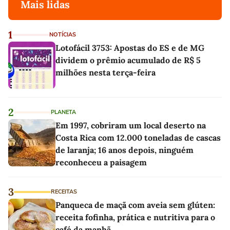
Mais lidas
1
NOTÍCIAS
Lotofácil 3753: Apostas do ES e de MG
dividem o prêmio acumulado de R$ 5
milhões nesta terça-feira
2
PLANETA
Em 1997, cobriram um local deserto na
Costa Rica com 12.000 toneladas de cascas
de laranja; 16 anos depois, ninguém
reconheceu a paisagem
3
RECEITAS
Panqueca de maçã com aveia sem glúten:
receita fofinha, prática e nutritiva para o
café da manhã