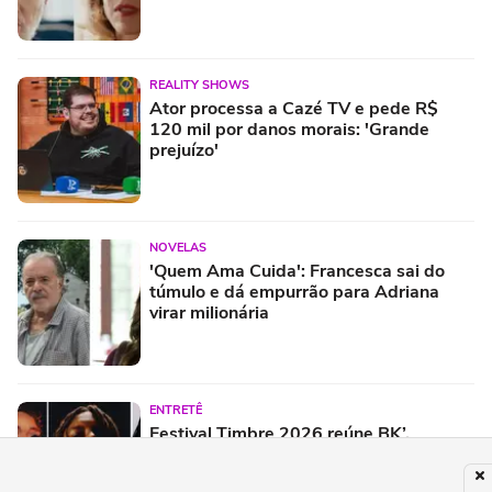
REALITY SHOWS
Ator processa a Cazé TV e pede R$
120 mil por danos morais: 'Grande
prejuízo'
NOVELAS
'Quem Ama Cuida': Francesca sai do
túmulo e dá empurrão para Adriana
virar milionária
ENTRETÊ
Festival Timbre 2026 reúne BK’,
AJULLIACOSTA e NandaTsunami em
encontro de diferentes gerações do rap