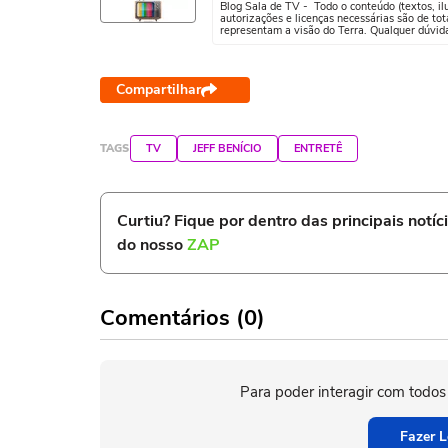
Blog Sala de TV - Todo o conteúdo (textos, ilus
autorizações e licenças necessárias são de tot
representam a visão do Terra. Qualquer dúvid
Compartilhar
TAGS
TV
JEFF BENÍCIO
ENTRETÊ
Curtiu? Fique por dentro das principais notíc
do nosso
ZAP
Comentários (0)
Para poder interagir com todos
Fazer L