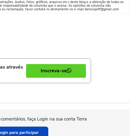
trações, áudios, fotos, gráficos, arquivos etc.) deste blog e a obtenção de todas as
al responsabilidade do colunista que o assina. As opiniões do colunista não
a ou reclamação, favor contatá-lo diretamente no e-mail beniciojeff@gmail.com.
ias através
Inscreva-se
 comentários, faça Login na sua conta Terra
ogin para participar