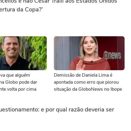
cellos e não César Tralli aos Estados Unidos
bertura da Copa?’
ova que alguém
Demissão de Daniela Lima é
na Globo pode dar
apontada como erro que piorou
te volta por cima
situação da GloboNews no Ibope
estionamento: e por qual razão deveria ser