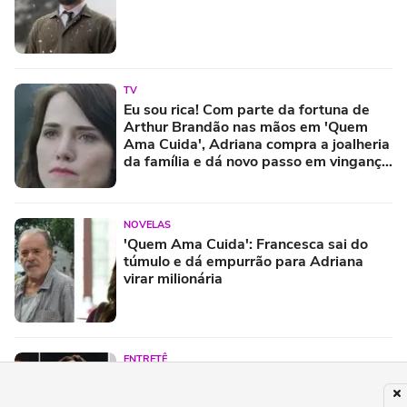
TV
Eu sou rica! Com parte da fortuna de
Arthur Brandão nas mãos em 'Quem
Ama Cuida', Adriana compra a joalheria
da família e dá novo passo em vingança
com ajuda de Iuri
NOVELAS
'Quem Ama Cuida': Francesca sai do
túmulo e dá empurrão para Adriana
virar milionária
ENTRETÊ
Festival Timbre 2026 reúne BK’,
AJULLIACOSTA e NandaTsunami em