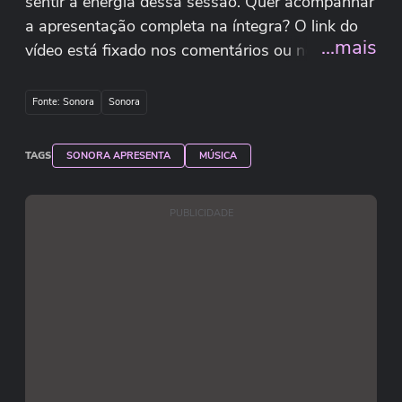
sentir a energia dessa sessão. Quer acompanhar
a apresentação completa na íntegra? O link do
...mais
vídeo está fixado nos comentários ou no ícone
de vídeo relacionado aqui na tela. Não deixa de
conferir! 👇🔥 Sonora Apresenta - Vitão -
Fonte: Sonora
Sonora
https://youtu.be/8avI5nOW2p0 #Vitão #Fútil
#TerraSonora #AoVivo #MúsicaBrasileira
TAGS
SONORA APRESENTA
MÚSICA
#shorts
PUBLICIDADE