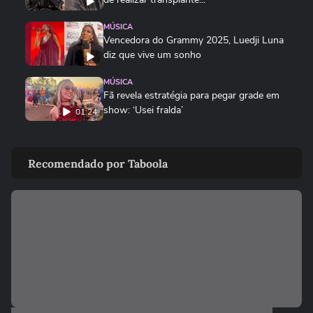
MÚSICA
Vencedora do Grammy 2025, Luedji Luna
diz que vive um sonho
MÚSICA
Fã revela estratégia para pegar grade em
show: ‘Usei fralda’
01:24
MÚSICA
Festival starter pack: o que não pode
Recomendado por Taboola
faltar para curtir o João Rock
00:40
MÚSICA
Xuxa se emociona com show lotado no
NuBank Parque em seu último...
MÚSICA
TEASER: Sonora Apresenta: Gaab
SONORA APRESENTA