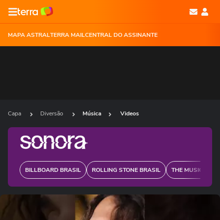
MAPA ASTRAL
TERRA MAIL
CENTRAL DO ASSINANTE
Capa
Diversão
Música
Videos
BILLBOARD BRASIL
ROLLING STONE BRASIL
THE MUSIC JOUR
Ops!