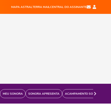
MAPA ASTRAL
TERRA MAIL
CENTRAL DO ASSINANTE
MEU SONORA
SONORA APRESENTA
ACAMPAMENTO SONORA
FÃ