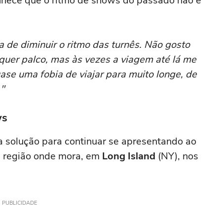
nhece que o ritmo de shows do passado não é
a de diminuir o ritmo das turnês. Não gosto
lquer palco, mas às vezes a viagem até lá me
ase uma fobia de viajar para muito longe, de
."
ws
 a solução para continuar se apresentando ao
a região onde mora, em
Long Island
(NY), nos
PUBLICIDADE