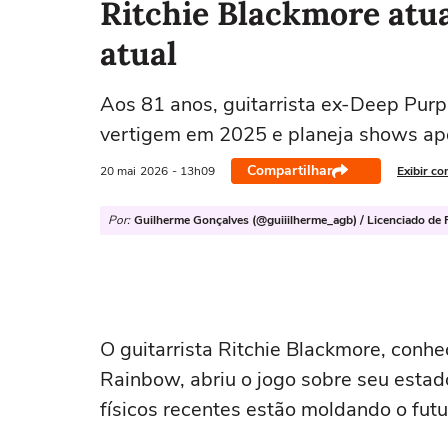
Ritchie Blackmore atua
atual
Aos 81 anos, guitarrista ex-Deep Purpl
vertigem em 2025 e planeja shows ap
Compartilhar
20 mai
2026
- 13h09
Exibir co
Por:
Guilherme Gonçalves (@guiiilherme_agb) / Licenciado de R
O guitarrista Ritchie Blackmore, conhe
Rainbow, abriu o jogo sobre seu esta
físicos recentes estão moldando o fut