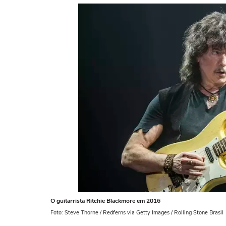
O guitarrista Ritchie Blackmore em 2016
Foto: Steve Thorne / Redferns via Getty Images / Rolling Stone Brasil