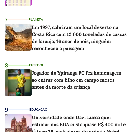
7
PLANETA
Em 1997, cobriram um local deserto na
Costa Rica com 12.000 toneladas de cascas
de laranja; 16 anos depois, ninguém
reconheceu a paisagem
8
FUTEBOL
Jogador do Ypiranga FC fez homenagem
ao entrar com filho em campo meses
antes da morte da criança
9
EDUCAÇÃO
Universidade onde Davi Lucca quer
estudar nos EUA custa quase R$ 400 mil e
já teve 29 ganhadores do prêmio Nobel