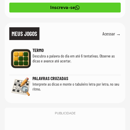
Inscreva-se
MEUS JOGOS
Acessar →
TERMO
Descubra a palavra do dia em até 6 tentativas. Observe as
dicas e avance até acertar.
PALAVRAS CRUZADAS
Interprete as dicas e monte o tabuleiro letra por letra, no seu
ritmo.
PUBLICIDADE