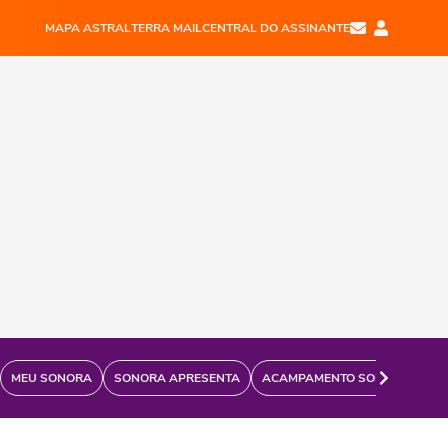
MAPA ASTRAL
TERRA MAIL
CENTRAL DO ASSINANTE
MEU SONORA
SONORA APRESENTA
ACAMPAMENTO SONORA
FÃ