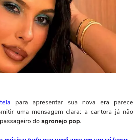
tela
para apresentar sua nova era parece
smitir uma mensagem clara: a cantora já não
 passageiro do
agronejo pop
.
da música: tudo que você ama em um só lugar.