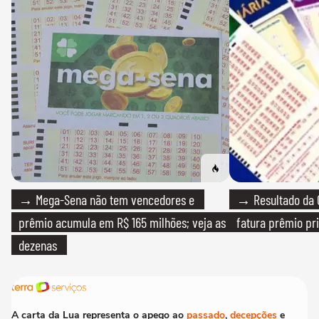
→ Mega-Sena não tem vencedores e
→ Resultado da Q
prêmio acumula em R$ 165 milhões; veja as
fatura prêmio pri
dezenas
A carta da Lua representa o apego ao
passado
,
decepções
e