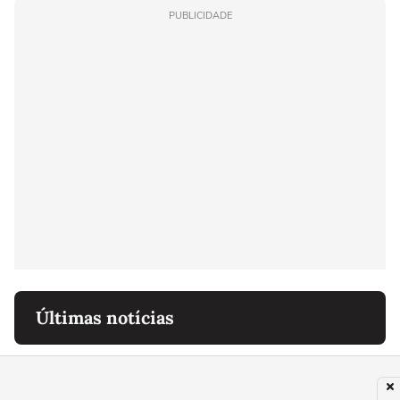
PUBLICIDADE
Últimas notícias
MÚSICA
Demi Lovato aparece ou não no filme