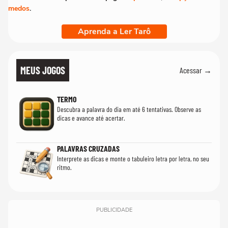
medos
.
Aprenda a Ler Tarô
MEUS JOGOS
Acessar →
TERMO
Descubra a palavra do dia em até 6 tentativas. Observe as
dicas e avance até acertar.
PALAVRAS CRUZADAS
Interprete as dicas e monte o tabuleiro letra por letra, no seu
ritmo.
PUBLICIDADE