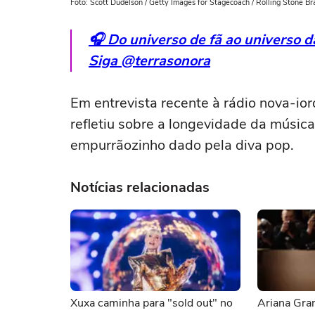
Foto: Scott Dudelson / Getty Images for Stagecoach / Rolling Stone Bra
🎧 Do universo de fã ao universo 
Siga @terrasonora
Em entrevista recente à rádio nova-ior
refletiu sobre a longevidade da músic
empurrãozinho dado pela diva pop.
Notícias relacionadas
Xuxa caminha para "sold out" no
Ariana Gran