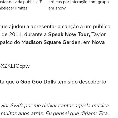
star da vida pública: 'É
críticas por interação com grupo
belecer limites'
em show
ue ajudou a apresentar a canção a um público
 de 2011, durante a
Speak Now Tour,
Taylor
 palco do
Madison Square Garden
, em
Nova
V3XZKLfOcpw
ita que o
Goo Goo Dolls
tem sido descoberto
ylor Swift por me deixar cantar aquela música
uitos anos atrás. Eu pensei que diriam: 'Eca,