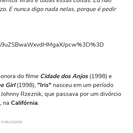
mentos virais e todas essas coisas. Eu não
izo. E nunca digo nada nelas, porque é pedir
5IG9uZSBwaWxvdHMgaXJpcw%3D%3D
sonora do filme
Cidade dos Anjos
(1998) e
e Girl
(1998),
"Iris"
nasceu em um período
 Johnny Rzeznik, que passava por um divórcio
, na
Califórnia
.
PUBLICIDADE