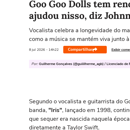
Goo Goo Dolls tem reno
ajudou nisso, diz John
Vocalista celebra a longevidade do maio
como a música se mantém viva junto à
Compartilhar
8 jul
2026
- 14h22
Exibir come
Por:
Guilherme Gonçalves (@guiiilherme_agb) / Licenciado de R
Segundo o vocalista e guitarrista do Go
banda,
"Iris"
, lançado em 1998, conti
que sequer era nascida naquela época.
diretamente a Taylor Swift.