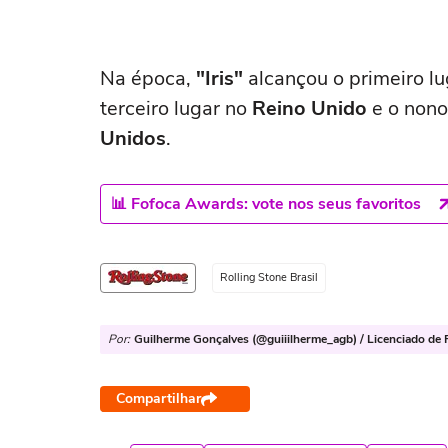
Na época,
"Iris"
alcançou o primeiro l
terceiro lugar no
Reino
Unido
e o nono
Unidos
.
📊 Fofoca Awards: vote nos seus favoritos
Rolling Stone Brasil
Por:
Guilherme Gonçalves (@guiiilherme_agb) / Licenciado de R
Compartilhar