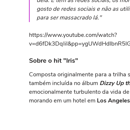
dela. E tem as redes sociais, os mo
gosto de redes sociais e não as util
para ser massacrado lá."
https://www.youtube.com/watch?
v=d6fDk3DqliI&pp=ygUWdHdlbnR
Sobre o hit "Iris"
Composta originalmente para a trilha 
também incluída no álbum
Dizzy Up th
emocionalmente turbulento da vida de
morando em um hotel em
Los
Angeles