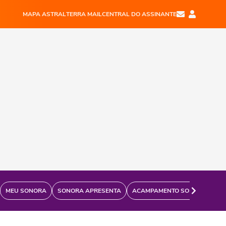
MAPA ASTRAL
TERRA MAIL
CENTRAL DO ASSINANTE
MEU SONORA
SONORA APRESENTA
ACAMPAMENTO SONORA
FÃ