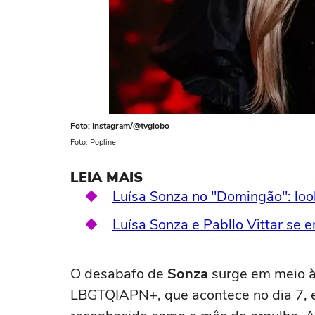
Foto: Instagram/@tvglobo
Foto: Popline
LEIA MAIS
Luísa Sonza no "Domingão": look
Luísa Sonza e Pabllo Vittar se
O desabafo de
Sonza
surge em meio à
LBGTQIAPN+, que acontece no dia 7, e