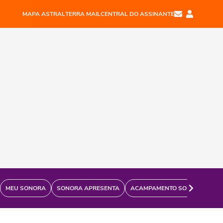
MAPA ASTRAL
TERRA MAIL
CENTRAL DO ASSINANTE
MEU SONORA
SONORA APRESENTA
ACAMPAMENTO SONORA
FÃ