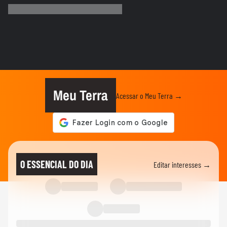
gramado vira palco no show do...
01:12
MEU SONORA
Cantor Harry Styles é flagrado fazendo
compras e se exercitando em...
MEU SONORA
Pocah e dançarinas caem após palco
ceder durante show em Minas Gerais
Meu Terra
Acessar o Meu Terra →
MEU SONORA
Alcione se pronuncia após queda durante
show em São Luís: 'Levanta...
MEU SONORA
Vocalista de banda de forró, Neto Araújo
O ESSENCIAL DO DIA
Editar interesses →
morre aos 42 anos
MEU SONORA
Diego Martins revela que gastou pequena
fortuna em novo clipe: ‘É...