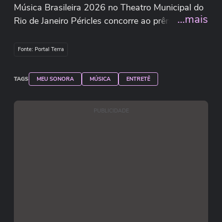
Música Brasileira 2026 no Theatro Municipal do
...mais
Rio de Janeiro Péricles concorre ao prêmio de
melhor artista de samba na premiação e falou
sobre o atual momento do gênero no País Éros
Fonte: Portal Terra
Mendes/Redação Terra
TAGS
MEU SONORA
MÚSICA
ENTRETÊ
PUBLICIDADE