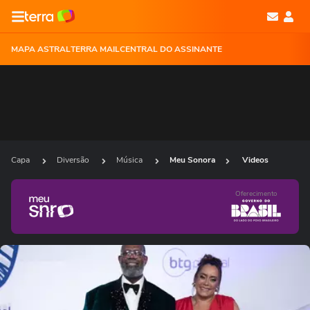
MAPA ASTRAL
TERRA MAIL
CENTRAL DO ASSINANTE
Capa
Diversão
Música
Meu Sonora
Videos
Oferecimento
Ops!
Não foi possível reproduzir o vídeo