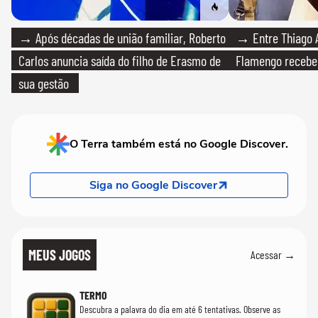
→ Após décadas de união familiar, Roberto
→ Entre Thiago A
Carlos anuncia saída do filho de Erasmo de
Flamengo recebeu
sua gestão
O Terra também está no Google Discover.
Siga no Google Discover
MEUS JOGOS
Acessar →
TERMO
Descubra a palavra do dia em até 6 tentativas. Observe as