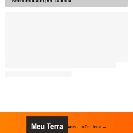
Recomendado por Taboola
Meu Terra
Acessar o Meu Terra →