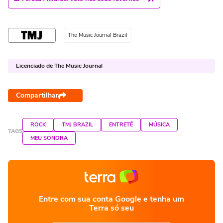
The Music Journal Brazil
Licenciado de The Music Journal
Compartilhar
ROCK
TMJ BRAZIL
ENTRETÊ
MÚSICA
TAGS
MEU SONORA
Entre com sua conta Google e tenha um
Terra só seu