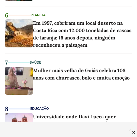
6
PLANETA
Em 1997, cobriram um local deserto na
Costa Rica com 12.000 toneladas de cascas
de laranja; 16 anos depois, ninguém
reconheceu a paisagem
7
SAÚDE
Mulher mais velha de Goiás celebra 108
anos com churrasco, bolo e muita emoção
8
EDUCAÇÃO
Universidade onde Davi Lucca quer
estudar nos EUA custa quase R$ 400 mil e
já teve 29 ganhadores do prêmio Nobel