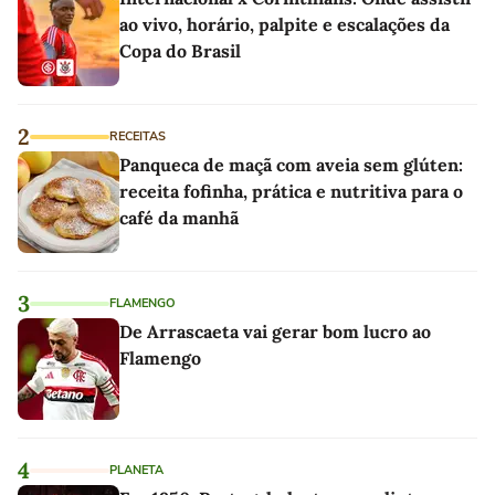
ao vivo, horário, palpite e escalações da
Copa do Brasil
2
RECEITAS
Panqueca de maçã com aveia sem glúten:
receita fofinha, prática e nutritiva para o
café da manhã
3
FLAMENGO
De Arrascaeta vai gerar bom lucro ao
Flamengo
4
PLANETA