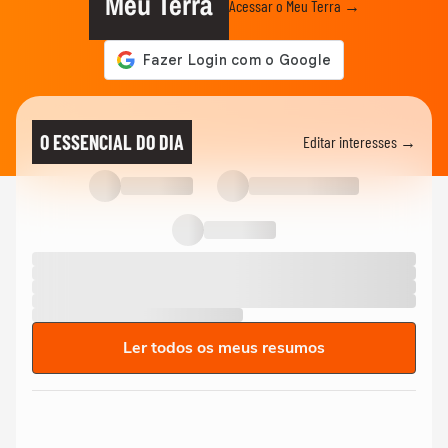
Meu Terra
Acessar o Meu Terra →
O ESSENCIAL DO DIA
Editar interesses →
Ler todos os meus resumos