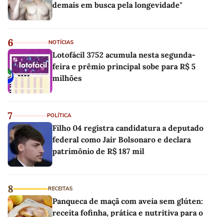
demais em busca pela longevidade"
6
NOTÍCIAS
Lotofácil 3752 acumula nesta segunda-
feira e prêmio principal sobe para R$ 5
milhões
7
POLÍTICA
Filho 04 registra candidatura a deputado
federal como Jair Bolsonaro e declara
patrimônio de R$ 187 mil
8
RECEITAS
Panqueca de maçã com aveia sem glúten:
receita fofinha, prática e nutritiva para o