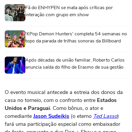
Fã do ENHYPEN se mata após críticas por
interação com grupo em show
'KPop Demon Hunters' completa 54 semanas no
topo da parada de trilhas sonoras da Billboard
Após décadas de união familiar, Roberto Carlos
anuncia saída do filho de Erasmo de sua gestão
O evento musical antecede a estreia dos donos da
casa no torneio, com o confronto entre
Estados
Unidos e Paraguai
. Como bônus, o ator e
comediante
Jason Sudeikis
(o eterno
Ted Lasso
)
fará uma participação especial como embaixador
da festa, enquanto o duo Dan + Shay e o grupo