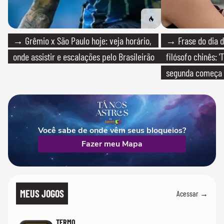
→ Grêmio x São Paulo hoje: veja horário,
→ Frase do dia d
onde assistir e escalações pelo Brasileirão
filósofo chinês: 
segunda começa
que só temos um
Você sabe de onde vêm seus bloqueios?
Fazer meu Mapa
MEUS JOGOS
Acessar →
TERMO