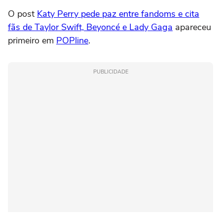
O post
Katy Perry pede paz entre fandoms e cita
fãs de Taylor Swift, Beyoncé e Lady Gaga
apareceu
primeiro em
POPline
.
PUBLICIDADE