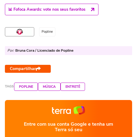
📊 Fofoca Awards: vote nos seus favoritos
Popline
Por:
Bruna Cora / Licenciado de Popline
Compartilhar
TAGS
POPLINE
MÚSICA
ENTRETÊ
Entre com sua conta Google e tenha um
Terra só seu