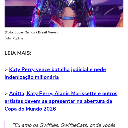
(Foto: Lucas Ramos / Brazil News)
Foto: Popline
LEIA MAIS:
>
Katy Perry vence batalha judicial e pede
indenização milionária
>
Anitta, Katy Perry, Alanis Morissette e outros
artistas devem se apresentar na abertura da
Copa do Mundo 2026
"Eu amo os Swifties. SwiftieCats, onde vocês