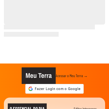
Meu Terra
Acessar o Meu Terra →
O ESSENCIAL DO DIA
Editar interesses →