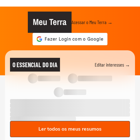
Meu Terra
Acessar o Meu Terra →
O ESSENCIAL DO DIA
Editar interesses →
Ler todos os meus resumos