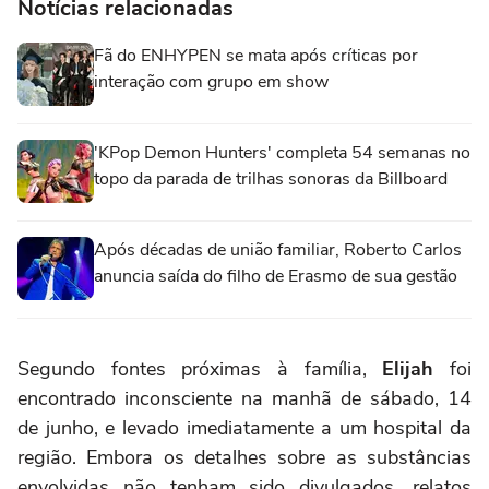
Notícias relacionadas
Fã do ENHYPEN se mata após críticas por
interação com grupo em show
'KPop Demon Hunters' completa 54 semanas no
topo da parada de trilhas sonoras da Billboard
Após décadas de união familiar, Roberto Carlos
anuncia saída do filho de Erasmo de sua gestão
Segundo fontes próximas à família,
Elijah
foi
encontrado inconsciente na manhã de sábado, 14
de junho, e levado imediatamente a um hospital da
região. Embora os detalhes sobre as substâncias
envolvidas não tenham sido divulgados, relatos