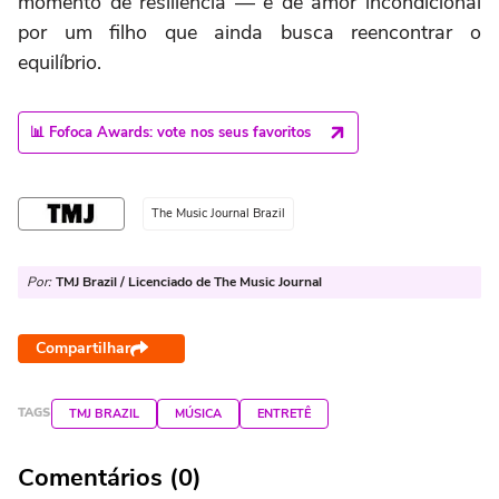
momento de resiliência — e de amor incondicional
por um filho que ainda busca reencontrar o
equilíbrio.
📊 Fofoca Awards: vote nos seus favoritos
The Music Journal Brazil
Por:
TMJ Brazil / Licenciado de The Music Journal
Compartilhar
TAGS
TMJ BRAZIL
MÚSICA
ENTRETÊ
Comentários (0)