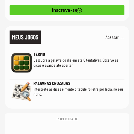
Inscreva-se
MEUS JOGOS
Acessar →
TERMO
Descubra a palavra do dia em até 6 tentativas. Observe as
dicas e avance até acertar.
PALAVRAS CRUZADAS
Interprete as dicas e monte o tabuleiro letra por letra, no seu
ritmo.
PUBLICIDADE