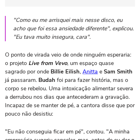
"Como eu me arrisquei mais nesse disco, eu
acho que foi essa ansiedade diferente", explicou.
"Eu tava muito insegura, cara".
O ponto de virada veio de onde ninguém esperaria:
o projeto
Live from Vevo
, um espaço quase
sagrado por onde
Billie Eilish
,
Anitta
e
Sam Smith
já passaram.
Budah
foi para fazer história, mas o
corpo se rebelou. Uma intoxicação alimentar severa
a derrubou nos dias que antecederam a gravação.
Incapaz de se manter de pé, a cantora disse que por
pouco não desistiu:
"Eu não conseguia ficar em pé", contou. "A minha
empresária sugeriu cancelar, mas, antes de eu dar o