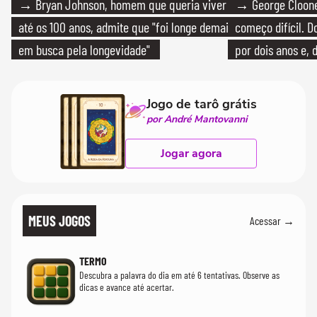
→ Bryan Johnson, homem que queria viver
→ George Clooney
até os 100 anos, admite que "foi longe demais
começo difícil. 
em busca pela longevidade"
por dois anos e, 
bicicleta aos test
Jogo de tarô grátis
por André Mantovanni
Jogar agora
MEUS JOGOS
Acessar →
TERMO
Descubra a palavra do dia em até 6 tentativas. Observe as
dicas e avance até acertar.