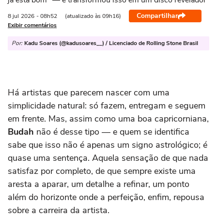
já está bom" — e transformou isso em um disco revelador
Compartilhar
8 jul
2026
- 08h52
(atualizado às 09h16)
Exibir comentários
Por:
Kadu Soares (@kadusoares__) / Licenciado de Rolling Stone Brasil
Há artistas que parecem nascer com uma
simplicidade natural: só fazem, entregam e seguem
em frente. Mas, assim como uma boa capricorniana,
Budah
não é desse tipo — e quem se identifica
sabe que isso não é apenas um signo astrológico; é
quase uma sentença. Aquela sensação de que nada
satisfaz por completo, de que sempre existe uma
aresta a aparar, um detalhe a refinar, um ponto
além do horizonte onde a perfeição, enfim, repousa
sobre a carreira da artista.