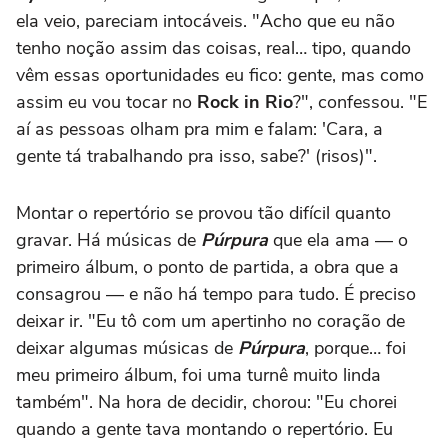
ela veio, pareciam intocáveis. "Acho que eu não
tenho noção assim das coisas, real… tipo, quando
vêm essas oportunidades eu fico: gente, mas como
assim eu vou tocar no
Rock in Rio
?", confessou. "E
aí as pessoas olham pra mim e falam: 'Cara, a
gente tá trabalhando pra isso, sabe?' (risos)".
Montar o repertório se provou tão difícil quanto
gravar. Há músicas de
Púrpura
que ela ama — o
primeiro álbum, o ponto de partida, a obra que a
consagrou — e não há tempo para tudo. É preciso
deixar ir. "Eu tô com um apertinho no coração de
deixar algumas músicas de
Púrpura
, porque… foi
meu primeiro álbum, foi uma turnê muito linda
também". Na hora de decidir, chorou: "Eu chorei
quando a gente tava montando o repertório. Eu