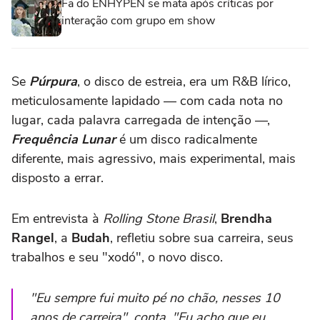
Fã do ENHYPEN se mata após críticas por
interação com grupo em show
Se
Púrpura
, o disco de estreia, era um R&B lírico,
meticulosamente lapidado — com cada nota no
lugar, cada palavra carregada de intenção —,
Frequência Lunar
é um disco radicalmente
diferente, mais agressivo, mais experimental, mais
disposto a errar.
Em entrevista à
Rolling Stone Brasil
,
Brendha
Rangel
, a
Budah
, refletiu sobre sua carreira, seus
trabalhos e seu "xodó", o novo disco.
"Eu sempre fui muito pé no chão, nesses 10
anos de carreira", conta. "Eu acho que eu