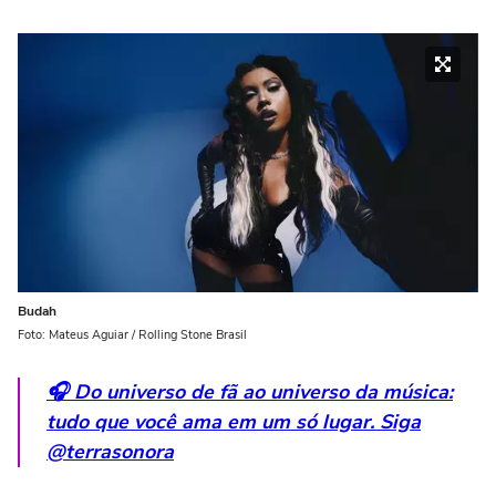
Budah
Foto: Mateus Aguiar / Rolling Stone Brasil
🎧 Do universo de fã ao universo da música:
tudo que você ama em um só lugar. Siga
@terrasonora