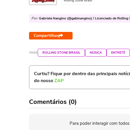
Rolling Stone Brasil
Por:
Gabriela Nangino (@gabinangino) / Licenciado de Rolling 
Compartilhar
TAGS
ROLLING STONE BRASIL
MÚSICA
ENTRETÊ
Curtiu? Fique por dentro das principais notíc
do nosso
ZAP
Comentários (0)
Para poder interagir com todos