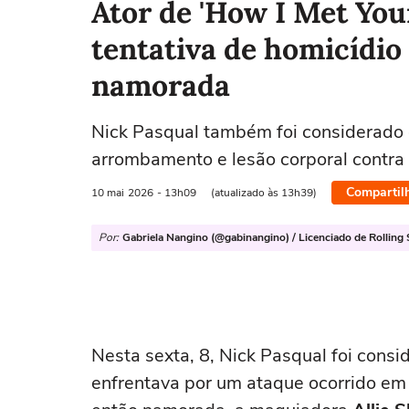
Ator de 'How I Met Yo
tentativa de homicídio
namorada
Nick Pasqual também foi considerado 
arrombamento e lesão corporal contra
Compartil
10 mai
2026
- 13h09
(atualizado às 13h39)
Por:
Gabriela Nangino (@gabinangino) / Licenciado de Rolling 
Nesta sexta, 8, Nick Pasqual foi cons
enfrentava por um ataque ocorrido em