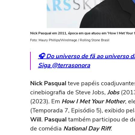
Nick Pasqual em 2011, época em que atuou em 'How I Met Your 
Foto: Maury Phillips/WireImage / Rolling Stone Brasil
🎧 Do universo de fã ao universo 
Siga @terrasonora
Nick Pasqual
teve papéis coadjuvant
cinebiografia de Steve Jobs,
Jobs
(201
(2023). Em
How I Met Your
Mother
, e
(Temporada 7, Episódio 5), exibido p
Will
.
Pasqual
também participou de d
de comédia
National Day Riff
.