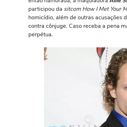
então namorada, a maquiadora
Allie 
participou da
sitcom
How I Met Your M
homicídio, além de outras acusações d
contra cônjuge. Caso receba a pena m
perpétua.