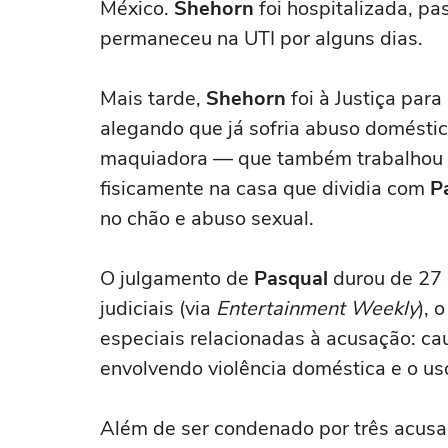
México.
Shehorn
foi hospitalizada, pa
permaneceu na UTI por alguns dias.
Mais tarde,
Shehorn
foi à Justiça par
alegando que já sofria abuso doméstic
maquiadora — que também trabalho
fisicamente na casa que dividia com
P
no chão e abuso sexual.
O julgamento de
Pasqual
durou de 27 
judiciais (via
Entertainment Weekly
), 
especiais relacionadas à acusação: ca
envolvendo violência doméstica e o uso
Além de ser condenado por três acusa