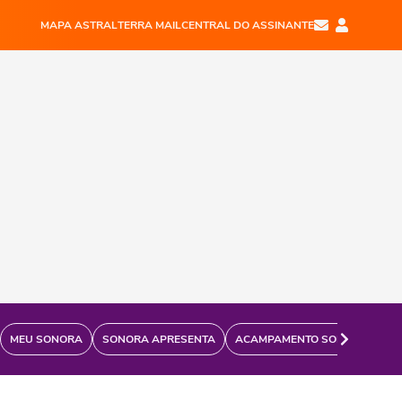
MAPA ASTRAL
TERRA MAIL
CENTRAL DO ASSINANTE
MEU SONORA
SONORA APRESENTA
ACAMPAMENTO SONORA
FÃ