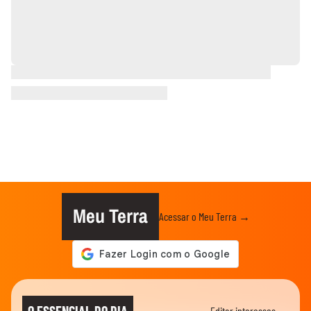
Meu Terra
Acessar o Meu Terra →
O ESSENCIAL DO DIA
Editar interesses →