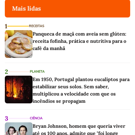
Mais lidas
1
RECEITAS
Panqueca de maçã com aveia sem glúten:
receita fofinha, prática e nutritiva para o
café da manhã
2
PLANETA
Em 1950, Portugal plantou eucaliptos para
estabilizar seus solos. Sem saber,
multiplicou a velocidade com que os
incêndios se propagam
3
CIÊNCIA
Bryan Johnson, homem que queria viver
até os 100 anos, admite que "foi longe