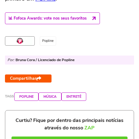
📊 Fofoca Awards: vote nos seus favoritos
Popline
Por:
Bruna Cora / Licenciado de Popline
Compartilhar
TAGS
POPLINE
MÚSICA
ENTRETÊ
Curtiu? Fique por dentro das principais notícias
através do nosso
ZAP